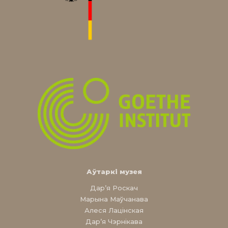
Аўтаркі музея
Дар’я Роскач
Марына Маўчанава
Алеся Лацінская
Дар’я Чэрнікава