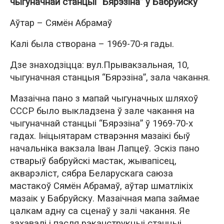
чыгуначнай станцыі “Бярэзіна” у Бабруйску
Аўтар – Сямён Абрамаў
Калі была створана – 1969-70-я гады.
Дзе знаходзіцца: вул.Прывакзальная, 10,
чыгуначная станцыя “Бярэзіна”, зала чакання.
Мазаічна пано з мапай чыгуначных шляхоў
СССР было выкладзена ў зале чакання на
чыгуначнай станцыі “Бярэзіна” ў 1969-70-х
гадах. Ініцыятарам стварэння мазаікі быў
начальніка вакзала Іван Лапцеў. Эскіз пано
стварыў бабруйскі мастак, жывапісец,
акварэліст, сябра Беларускага саюза
мастакоў Сямён Абрамаў, аўтар шматлікіх
мазаік у Бабруйску. Мазаічная мапа займае
цалкам адну са сценаў у залі чакання. Яе
захавалі і пасля рэканструкцыі станцыі.