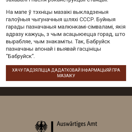
На мапе ў тэхніцы мазаікі выкладзеныя
галоўныя чыгуначныя шляхі СССР. Буйныя
гарады пазначаныя малюнкамі-сімваламі, якія
адразу кажуць, з чым асацыюецца горад, што
вырабляе, чым знакаміты. Так, Бабруйск
пазначаны апонай і выявай гасцініцы
“Бабруйск”.
ХАЧУ ПАДЗЯЛІЦЦА ДАДАТКОВАЙ ІНФАРМАЦЫЯЙ ПРА
МАЗАІКУ