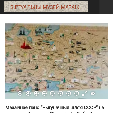
Мазаічнае пано “Чыгуначныя шляхі СССР” на