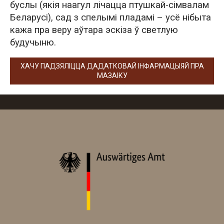
буслы (якія наагул лічацца птушкай-сімвалам
Беларусі), сад з спелымі пладамі – усё нібыта
кажа пра веру аўтара эскіза ў светлую
будучыню.
ХАЧУ ПАДЗЯЛІЦЦА ДАДАТКОВАЙ ІНФАРМАЦЫЯЙ ПРА
МАЗАІКУ