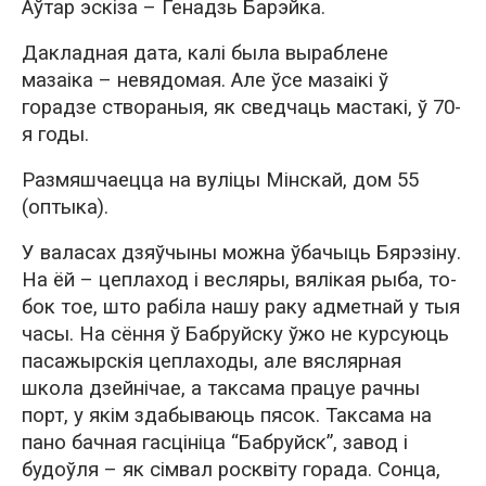
Аўтар эскіза – Генадзь Барэйка.
Дакладная дата, калі была выраблене
мазаіка – невядомая. Але ўсе мазаікі ў
горадзе створаныя, як сведчаць мастакі, ў 70-
я годы.
Размяшчаецца на вуліцы Мінскай, дом 55
(оптыка).
У валасах дзяўчыны можна ўбачыць Бярэзіну.
На ёй – цеплаход і весляры, вялікая рыба, то-
бок тое, што рабіла нашу раку адметнай у тыя
часы. На сёння ў Бабруйску ўжо не курсуюць
пасажырскія цеплаходы, але вяслярная
школа дзейнічае, а таксама працуе рачны
порт, у якім здабываюць пясок. Таксама на
пано бачная гасцініца “Бабруйск”, завод і
будоўля – як сімвал росквіту горада. Сонца,