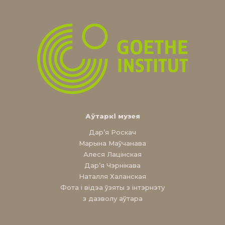
Аўтаркі музея
Дар’я Роскач
Марына Маўчанава
Алеся Лацінская
Дар’я Чэрнікава
Наталля Халанская
Фота і відэа ўзяты з інтэрнэту
з дазволу аўтара