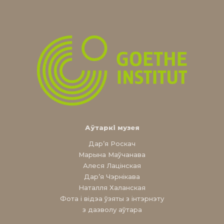
Аўтаркі музея
Дар’я Роскач
Марына Маўчанава
Алеся Лацінская
Дар’я Чэрнікава
Наталля Халанская
Фота і відэа ўзяты з інтэрнэту
з дазволу аўтара