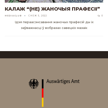
КАЛАЖ “(НЕ) ЖАНОЧЫЯ ПРАФЕСІІ”
MEDIACLUB
СНЕЖ 5, 2022
0
Ідэя пераасэнсавання жаночых прафесій ды іх
заўважнасці ў вобразах савецкіх мазаік