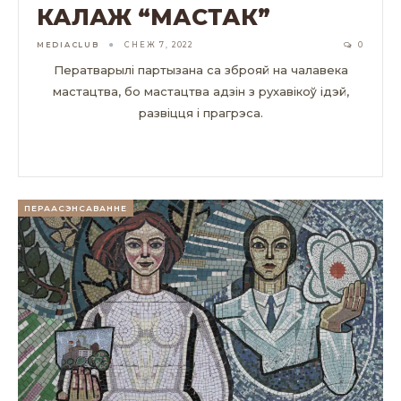
КАЛАЖ “МАСТАК”
MEDIACLUB
СНЕЖ 7, 2022
0
Ператварылі партызана са зброяй на чалавека
мастацтва, бо мастацтва адзін з рухавікоў ідэй,
развіцця і прагрэса.
ЧЫТАЦЬ ДАЛЕЙ...
ПЕРААСЭНСАВАННЕ