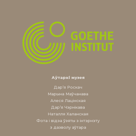
Аўтаркі музея
Дар’я Роскач
Марына Маўчанава
Алеся Лацінская
Дар’я Чэрнікава
Наталля Халанская
Фота і відэа ўзяты з інтэрнэту
з дазволу аўтара