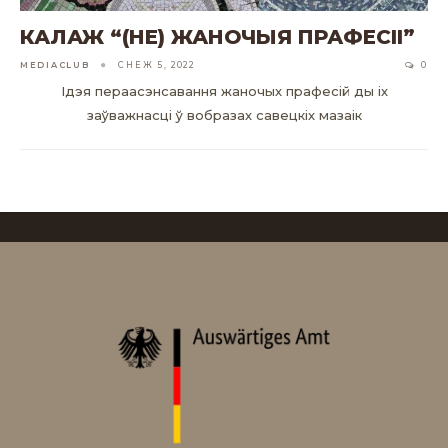
КАЛАЖ “(НЕ) ЖАНОЧЫЯ ПРАФЕСІІ”
MEDIACLUB
СНЕЖ 5, 2022
0
Ідэя пераасэнсавання жаночых прафесій ды іх
заўважнасці ў вобразах савецкіх мазаік