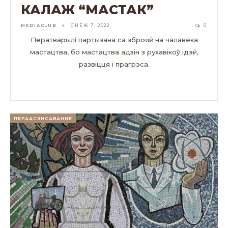
КАЛАЖ “МАСТАК”
MEDIACLUB
СНЕЖ 7, 2022
0
Ператварылі партызана са зброяй на чалавека
мастацтва, бо мастацтва адзін з рухавікоў ідэй,
развіцця і прагрэса.
ЧЫТАЦЬ ДАЛЕЙ...
ПЕРААСЭНСАВАННЕ