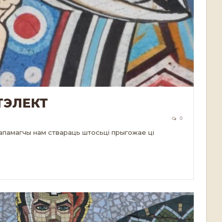
ТЭЛЕКТ
0
 дапамагчы нам ствараць штосьці прыгожае ці