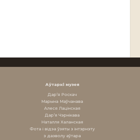
Аўтаркі музея
Дар’я Роскач
Марына Маўчанава
Алеся Лацінская
Дар’я Чэрнікава
Наталля Халанская
Фота і відэа ўзяты з інтэрнэту
з дазволу аўтара