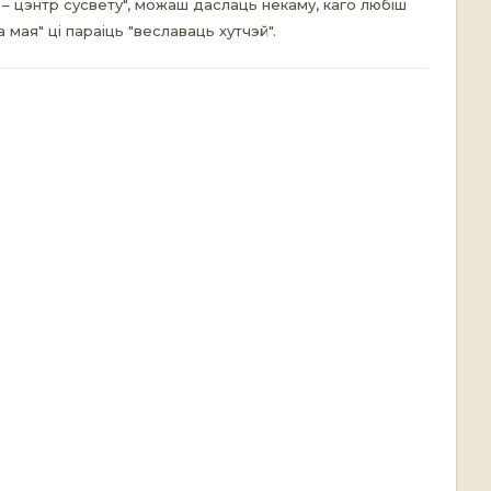
– цэнтр сусвету", можаш даслаць некаму, каго любіш
 мая" ці параіць "веславаць хутчэй".