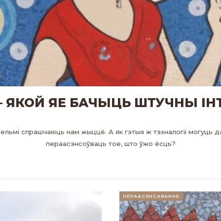
 ЯКОЙ ЯЕ БАЧЫЦЬ ШТУЧНЫ ІН
 вельмі спрашчаюць нам жыццё. А як гэтыя ж тэхналогіі могуць
пераасэнсоўваць тое, што ўжо ёсць?
ПЕРААСЭНСАВАННЕ