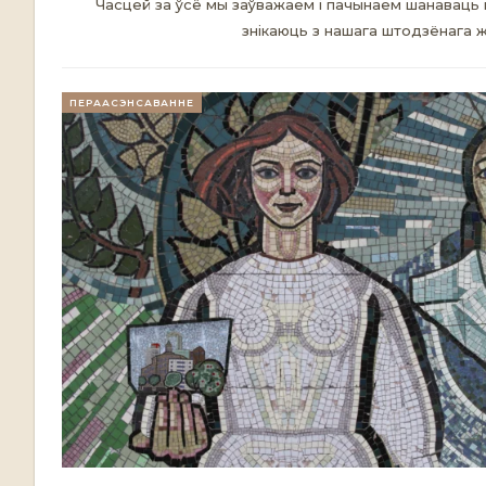
Часцей за ўсё мы заўважаем і пачынаем шанаваць м
знікаюць з нашага штодзёнага 
ПЕРААСЭНСАВАННЕ