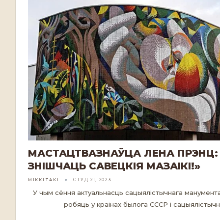
МАСТАЦТВАЗНАЎЦА ЛЕНА ПРЭНЦ
ЗНІШЧАЦЬ САВЕЦКІЯ МАЗАІКІ!»
MIKKITAKI
СТУД 21, 2023
У чым сёння актуальнасць сацыялістычнага манумента
робяць у краінах былога СССР і сацыялістычн