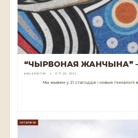
“ЧЫРВОНАЯ ЖАНЧЫНА” –
KRUSPE1791
ЛІП 26, 2024
Мы жывем у 21 стагоддзі і новыя тэхналогіі
ЧЫТАЦЬ ДАЛЕЙ...
ІНТЭРВ'Ю