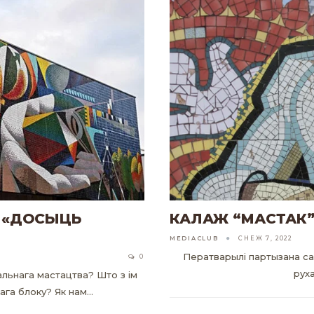
: «ДОСЫЦЬ
КАЛАЖ “МАСТАК
MEDIACLUB
СНЕЖ 7, 2022
Ператварылі партызана са 
0
руха
льнага мастацтва? Што з ім
ага блоку? Як нам…