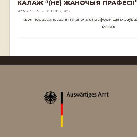
КАЛАЖ “(НЕ) ЖАНОЧЫЯ ПРАФЕСІІ
MEDIACLUB
СНЕЖ 5, 2022
Ідэя пераасэнсавання жаночых прафесій ды іх заўва
мазаік