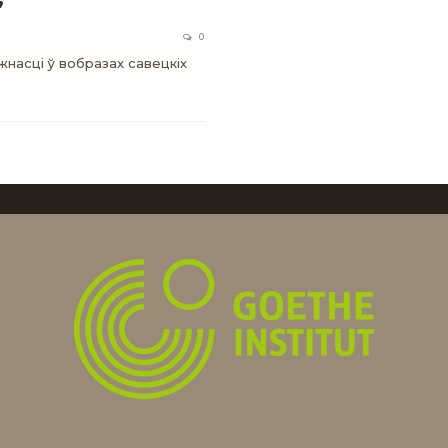
”
0
жнасці ў вобразах савецкіх