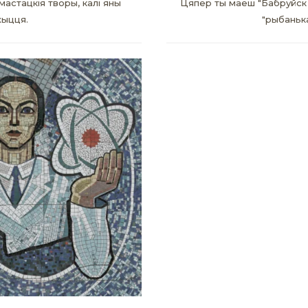
астацкія творы, калі яны
Цяпер ты маеш "Бабруйск 
жыцця.
"рыбанька