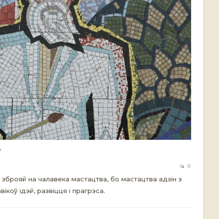
”
0
зброяй на чалавека мастацтва, бо мастацтва адзін з
вікоў ідэй, развіцця і прагрэса.