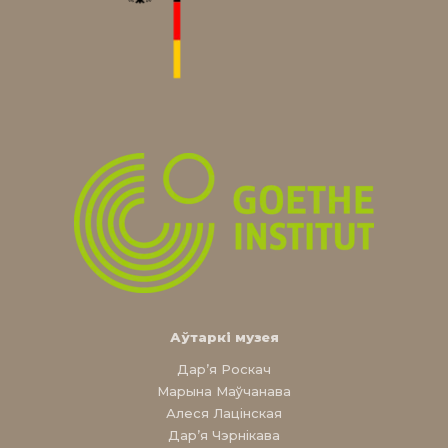
Аўтаркі музея
Дар’я Роскач
Марына Маўчанава
Алеся Лацінская
Дар’я Чэрнікава