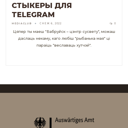
СТЫКЕРЫ ДЛЯ
TELEGRAM
MEDIACLUB
СНЕЖ 6, 2022
0
Цяпер ты маеш "Бабруйск – цэнтр сусвету", можаш
даслаць некаму, каго любіш "рыбанька мая" ці
параіць "веславаць хутчэй".
ЧЫТАЦЬ ДАЛЕЙ...