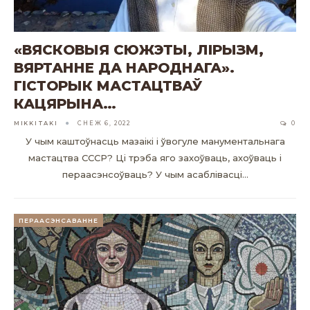
«ВЯСКОВЫЯ СЮЖЭТЫ, ЛІРЫЗМ,
ВЯРТАННЕ ДА НАРОДНАГА».
ГІСТОРЫК МАСТАЦТВАЎ
КАЦЯРЫНА…
MIKKITAKI
СНЕЖ 6, 2022
0
У чым каштоўнасць мазаікі і ўвогуле манументальнага
мастацтва СССР? Ці трэба яго захоўваць, ахоўваць і
пераасэнсоўваць? У чым асаблівасці…
ПЕРААСЭНСАВАННЕ