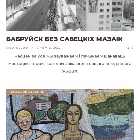
БАБРУЙСК БЕЗ САВЕЦКІХ МАЗАІК
MEDIACLUB
СНЕЖ 6, 2022
0
Часцей за ўсё мы заўважаем і пачынаем шанаваць
мастацкія творы, калі яны знікаюць з нашага штодзёнага
жыцця.
ПЕРААСЭНСАВАННЕ