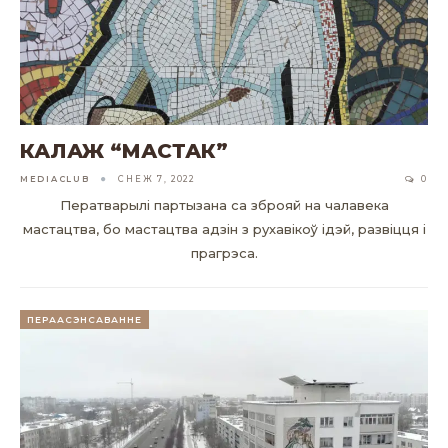
КАЛАЖ “МАСТАК”
MEDIACLUB
СНЕЖ 7, 2022
0
Ператварылі партызана са зброяй на чалавека
мастацтва, бо мастацтва адзін з рухавікоў ідэй, развіцця і
прагрэса.
ПЕРААСЭНСАВАННЕ