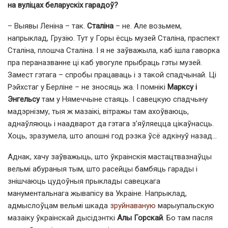
на вуліцах беларускіх гарадоў?
– Выявы Леніна – так.
Сталіна
– не. Але возьмем,
напрыклад, Грузію. Тут у Горы ёсць музей Сталіна, праспект
Сталіна, плошча Сталіна. І я не заўважыла, каб ішла гаворка
пра пераназванне ці каб увогуле прыбраць гэты музей.
Замест гэтага – спробы працаваць і з такой спадчынай. Ці
Рэйхстаг у Берліне – не зносяць жа. І помнікі
Марксу і
Энгельсу
там у Нямеччыне стаяць. І савецкую спадчыну
мадэрнізму, тыя ж мазаікі, вітражы там ахоўваюць,
аднаўляюць і наадварот да гэтага з’яўляецца цікаўнасць.
Хоць, зразумела, што апошні год рэзка ўсё адкінуў назад…
Аднак, хачу заўважыць, што ўкраінскія мастацтвазнаўцы
вельмі абураныя тым, што расейцы бамбяць гарады і
знішчаюць цудоўныя прыклады савецкага
манументальнага жывапісу ва Украіне. Напрыклад,
адмыслоўцам вельмі шкада
зруйнаваную
марыупальскую
мазаіку ўкраінскай дысідэнткі
Алы Горскай
. Бо там пасля