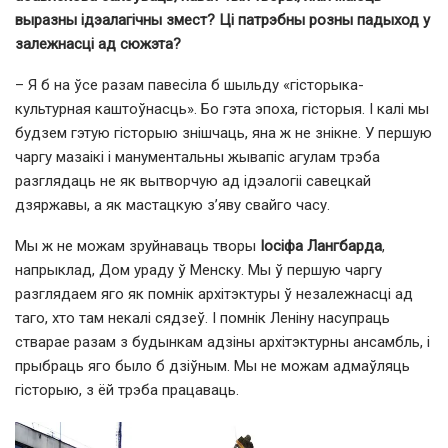
выразны ідэалагічны змест? Ці патрэбны розны падыход у
залежнасці ад сюжэта?
– Я б на ўсе разам павесіла б шыльду «гісторыка-
культурная каштоўнасць». Бо гэта эпоха, гісторыя. І калі мы
будзем гэтую гісторыю знішчаць, яна ж не знікне. У першую
чаргу мазаікі і манументальны жывапіс агулам трэба
разглядаць не як вытворчую ад ідэалогіі савецкай
дзяржавы, а як мастацкую з’яву свайго часу.
Мы ж не можам зруйнаваць творы
Іосіфа Лангбарда
,
напрыклад, Дом ураду ў Менску. Мы ў першую чаргу
разглядаем яго як помнік архітэктуры ў незалежнасці ад
таго, хто там некалі сядзеў. І помнік Леніну насупраць
стварае разам з будынкам адзіны архітэктурны ансамбль, і
прыбраць яго было б дзіўным. Мы не можам адмаўляць
гісторыю, з ёй трэба працаваць.