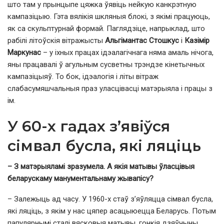
што там у прынцыпе цяжка ўявіць нейкую канкрэтную
кампазіцыю. Гэта вялікія шкляныя блокі, з якімі працуюць,
як са скульптурнай формай. Паглядзіце, напрыклад, што
рабілі літоўскія вітражысты
Альгімантас
Стошкус
і
Казімір
Маркунас
– у іхных працах ідэалагічнага няма амаль нічога,
яны працавалі ў агульным сусветны трэндзе кінетычных
кампазіцыяў. То бок, ідэалогія і літы вітраж
слабасумяшчальныя праз уласцівасці матэрыяла і працы з
ім.
У 60-х гадах з’явіўся
сімвал бусла, які ляціць
– З матэрыяламі зразумела. А якія матывы ўласцівыя
беларускаму манументальнаму жывапісу?
– Залежыць ад часу. У 1960-х стаў з’яўляцца сімвал бусла,
які ляціць, з якім у нас цяпер асацыюецца Беларусь. Потым
папулярнымі сталі вясковыя матывы, гонкія дзяўчыны,