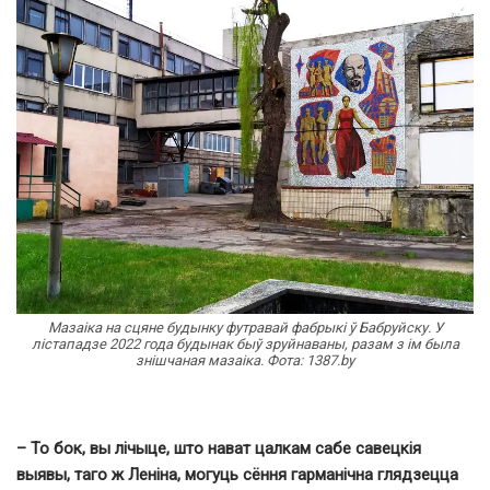
Мазаіка на сцяне будынку футравай фабрыкі ў Бабруйску. У
лістападзе 2022 года будынак быў зруйнаваны, разам з ім была
знішчаная мазаіка. Фота: 1387.by
– То бок, вы лічыце, што нават цалкам сабе савецкія
выявы, таго ж Леніна, могуць сёння гарманічна глядзецца