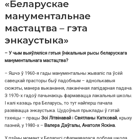
«Беларускае
манументальнае
мастацтва – гэта
энкаустыка»
– У чым выяўляліся гэтыя ўнікальныя рысы беларускага
манументальнага мастацтва?
– Яшчэ ў 1960-я гады манументальны жывапіс па ўсёй
савецкай прасторы быў падобным – аднолькавыя
сюжэты, манера выканання, лаканічная лапідарная падача.
З 1970-х гадоў пачынаюць фармавацца лакальныя школы.
І калі казаць пра Беларусь, то тут найперш пачала
развівацца энкаустыка. Цудоўныя прыклады ў гэтай
тэхніцы – працы
Зоі Літвінавай
і
Святланы Катковай
, крыху
пазней, у 1980-х –
Валера Даўгалы, Анатоля Яскіна.
У пэўны момант у Беларусі сфармавалася добрая школа