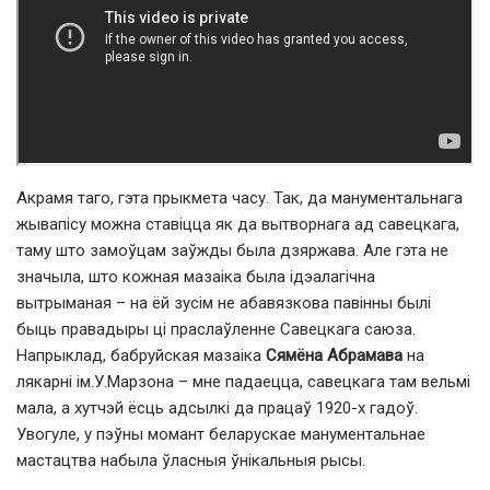
Акрамя таго, гэта прыкмета часу. Так, да манументальнага
жывапісу можна ставіцца як да вытворнага ад савецкага,
таму што замоўцам заўжды была дзяржава. Але гэта не
значыла, што кожная мазаіка была ідэалагічна
вытрыманая – на ёй зусім не абавязкова павінны былі
быць правадыры ці праслаўленне Савецкага саюза.
Напрыклад, бабруйская мазаіка
Сямёна Абрамава
на
лякарні ім.У.Марзона – мне падаецца, савецкага там вельмі
мала, а хутчэй ёсць адсылкі да працаў 1920-х гадоў.
Увогуле, у пэўны момант беларускае манументальнае
мастацтва набыла ўласныя ўнікальныя рысы.