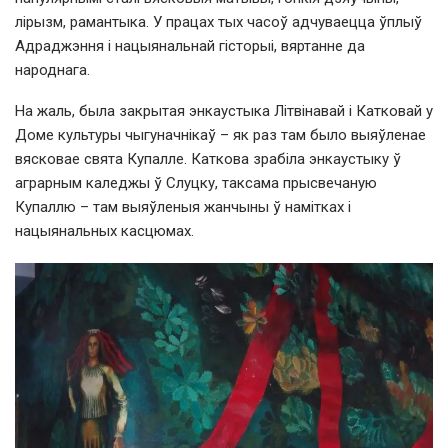
лірызм, рамантыка. У працах тых часоў адчуваецца ўплыў
Адраджэння і нацыянальнай гісторыі, вяртанне да
народнага.
На жаль, была закрытая энкаустыка Літвінавай і Катковай у
Доме культуры чыгуначнікаў – як раз там было выяўленае
вясковае свята Купалле. Каткова зрабіла энкаустыку ў
аграрным каледжы ў Слуцку, таксама прысвечаную
Купаллю – там выяўленыя жанчыны ў намітках і
нацыянальных касцюмах.