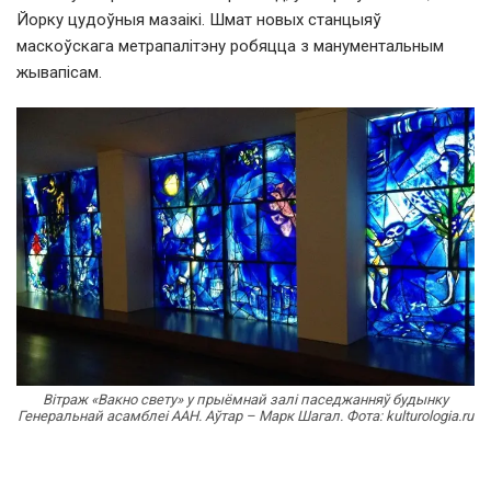
Йорку цудоўныя мазаікі. Шмат новых станцыяў
маскоўскага метрапалітэну робяцца з манументальным
жывапісам.
Вітраж «Вакно свету» у прыёмнай залі паседжанняў будынку
Генеральнай асамблеі ААН. Аўтар – Марк Шагал. Фота: kulturologia.ru