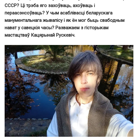
СССР? Ці трэба яго захоўваць, ахоўваць і
пераасэнсоўваць? У чым асаблівасці беларускага
манументальнага жывапісу і як ён мог быць свабодным
нават у савецкія часы? Разважаем з гісторыкам
мастацтваў Кацярынай Рускевіч.