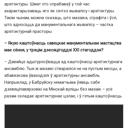
архітэктуры. Шмат хто спрабаваў у той час
ахарактарызаваць яго як сінтэз жывапісу і архітэктуры.
Такім чынам, можна сказаць, што мазаіка, сграфіта і ўсё,
што адносіцца да манументальнага жывапісу – частка
архітэктурнай прасторы.
– Якую каштоўнасць савецкае манументальнае мастацтва
мае сёння, у трэцім дзесяцігоддзі ХХІ стагоддзя?
– Давайце адштурхоўвацца ад каштоўнасці архітэктурнага
ансамблю. Тыя ж мазаікі ствараліся не на пустым месцы, а
абавязкова ўваходзілі ў архітэктурны ансамбль.
Напрыклад, у Бабруйску немагчыма ўявіць сабе
дзевяціпавярховікі на Мінскай вуліцы без мазаік – усё
разам складае архітэктурнае цэлае, і ў гэтым каштоўнасць.