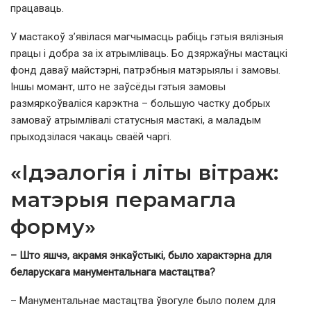
працаваць.
У мастакоў з’явілася магчымасць рабіць гэтыя вялізныя
працы і добра за іх атрымліваць. Бо дзяржаўны мастацкі
фонд даваў майстэрні, патрэбныя матэрыялы і замовы.
Іншы момант, што не заўсёды гэтыя замовы
размяркоўваліся карэктна – большую частку добрых
замоваў атрымлівалі статусныя мастакі, а маладым
прыходзілася чакаць сваёй чаргі.
«Ідэалогія і літы вітраж:
матэрыя перамагла
форму»
– Што яшчэ, акрамя энкаўстыкі, было характэрна для
беларускага манументальнага мастацтва?
– Манументальнае мастацтва ўвогуле было полем для