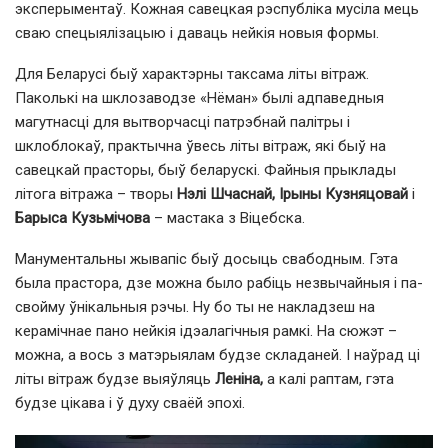
эксперыментаў. Кожная савецкая рэспубліка мусіла мець
сваю спецыялізацыю і даваць нейкія новыя формы.
Для Беларусі быў характэрны таксама літы вітраж.
Паколькі на шклозаводзе «Нёман» былі адпаведныя
магутнасці для вытворчасці патрэбнай палітры і
шклоблокаў, практычна ўвесь літы вітраж, які быў на
савецкай прасторы, быў беларускі. Файныя прыклады
літога вітража – творы
Нэлі Шчаснай, Ірыны Кузняцовай
і
Барыса Кузьмічова
– мастака з Віцебска.
Манументальны жывапіс быў досыць свабодным. Гэта
была прастора, дзе можна было рабіць незвычайныя і па-
свойму ўнікальныя рэчы. Ну бо ты не накладзеш на
керамічнае пано нейкія ідэалагічныя рамкі. На сюжэт –
можна, а вось з матэрыялам будзе складаней. І наўрад ці
літы вітраж будзе выяўляць
Леніна,
а калі раптам, гэта
будзе цікава і ў духу сваёй эпохі.