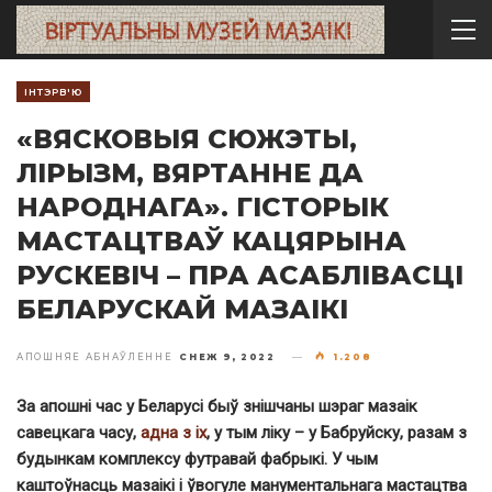
ІНТЭРВ'Ю
«ВЯСКОВЫЯ СЮЖЭТЫ,
ЛІРЫЗМ, ВЯРТАННЕ ДА
НАРОДНАГА». ГІСТОРЫК
МАСТАЦТВАЎ КАЦЯРЫНА
РУСКЕВІЧ – ПРА АСАБЛІВАСЦІ
БЕЛАРУСКАЙ МАЗАІКІ
АПОШНЯЕ АБНАЎЛЕННЕ
СНЕЖ 9, 2022
1.208
За апошні час у Беларусі быў знішчаны шэраг мазаік
савецкага часу,
адна з іх
, у тым ліку – у Бабруйску, разам з
будынкам комплексу футравай фабрыкі. У чым
каштоўнасць мазаікі і ўвогуле манументальнага мастацтва