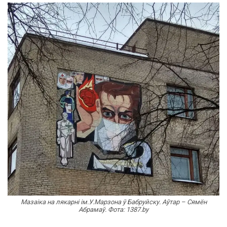
Мазаіка на лякарні ім.У.Марзона ў Бабруйску. Аўтар – Сямён
Абрамаў. Фота: 1387.by