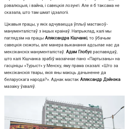
рэвалюцыя, і вайна, і савецкія лозунгі. Але я б таксама не
сказала, што там шмат ідэалогіі.
Цікавыя працы, у якіх адчуваецца ўплыў мастакоў-
манументалістаў з іншых краінаў. Напрыклад, калі мы
паглядзім на працы
Аляксандра Кішчанкі
, то ўбачым
савецкія сюжэты, але манера выканання адсылае нас да
мексіканскіх манументалістаў.
Адам Глобус
распавядаў,
што калі Кішчанка зрабіў мазаічнае пано «Партызаны» на
гасцініцы «Турыст» у Менску, яму прама сказалі: «Што за
мексіканскія твары, якія яны маюць дачыненне да
беларускага народа?».
Аднак мастак
Аляксандр Дэйнэка
мазаіку ўхваліў.