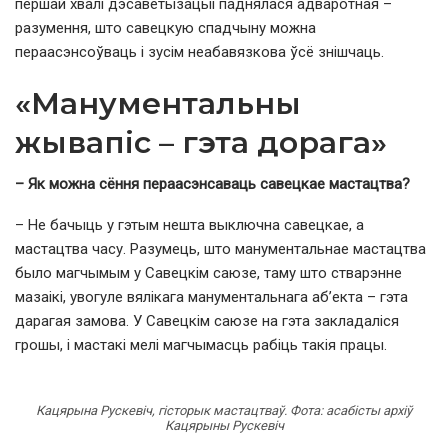
першай хвалі дэсаветызацыі паднялася адваротная –
разумення, што савецкую спадчыну можна
пераасэнсоўваць і зусім неабавязкова ўсё знішчаць.
«Манументальны
жывапіс – гэта дорага»
– Як можна сёння пераасэнсаваць савецкае мастацтва?
– Не бачыць у гэтым нешта выключна савецкае, а
мастацтва часу. Разумець, што манументальнае мастацтва
было магчымым у Савецкім саюзе, таму што стварэнне
мазаікі, увогуле вялікага манументальнага аб’екта – гэта
дарагая замова. У Савецкім саюзе на гэта закладаліся
грошы, і мастакі мелі магчымасць рабіць такія працы.
Кацярына Рускевіч, гісторык мастацтваў. Фота: асабісты архіў
Кацярыны Рускевіч