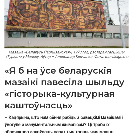
Мазаіка «Беларусь Партызанская», 1973 год, рэстаран гасцініцы
«Турыст» у Менску. Аўтар – Аляксандр Кішчанка. Фота: the-village.me
«Я б на ўсе беларускія
мазаікі павесіла шыльду
«гісторыка-культурная
каштоўнасць»
– Кацярына, што нам сёння рабіць з савецкімі мазаікамі і
ўвогуле з манументальным жывапісам? Ці трэба іх
абавязкова захоўваць, нават тыя творы, якія маюць