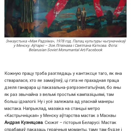
Энкаустыка «Мая Радзіма», 1978 год. Палац культуры чыгуначнікаў
у Менску. Аўтаркі – Зоя Літвінава і Святлана Каткова. Фота:
Belarusian Soviet Monumantal Art/Facebook
Кожную працу трэба разглядаць у кантэксце таго, як яна
стваралася, хто яе замаўляў, ці гэта не прахадная праца
дзеля ганарара ці паказальна-рэпрэзентатыўная, бо яны
як раз звычайна з вельмі простымі кампазіцыямі, там
больш ідэалогіі. Ну і усё залежала ад уласнай манеры
мастака. Напрыклад, мазаіка на станцыі метро
«Кастрычніцкая» у Менску аўтарства мастак з Масквы
Андрэя Кузняцова
. Сюжэт – гісторыя Беларусі. Мастак
спрабаваў паказаць гераічныя моманты, таму там будзе і