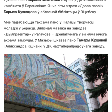
Цікавае пано
Барыса Мелюкова
«Муза» у ДК камвольнага
камбіната ў Баранавічах. Яшчэ літы вітраж «Дрэва паэзіі»
Барыса Кузняцова
ў абласной бібліятэцы ў Віцебску.
Мне падабаюцца таксама пано ў Палацы творчасці
моладзі ў Берасці. Вялізная мазаіка на заводзе
«Дыяпраектар» у Рагачове – ідэалагічнага ў ёй няма нічога,
акрамя замоўцы. У Мазыры цікавае пано
Тамары Кіршанай
і Аляксандра Кішчанкі ў ДК нафтаперапрацоўчага заводу.