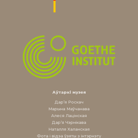
Аўтаркі музея
Дар’я Роскач
Марына Маўчанава
Алеся Лацінская
Дар’я Чэрнікава
Наталля Халанская
Фота і відэа ўзяты з інтэрнэту