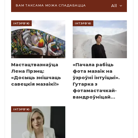
All
ВАМ ТАКСАМА МОЖА СПАДАБАЦЦА
ІНТЭРВ'Ю
ІНТЭРВ'Ю
Мастацтвазнаўца
«Пачала рабіць
Лена Прэнц:
фота мазаік на
«Досыць знішчаць
ўзроўні інтуіцыі».
савецкія мазаікі!»
Гутарка з
фотамастачкай-
вандроўніцай…
ІНТЭРВ'Ю