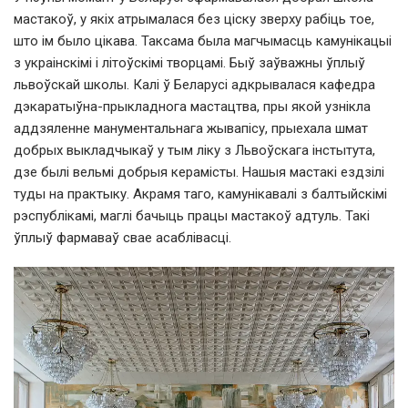
мастакоў, у якіх атрымалася без ціску зверху рабіць тое,
што ім было цікава. Таксама была магчымасць камунікацыі
з украінскімі і літоўскімі творцамі. Быў заўважны ўплыў
львоўскай школы. Калі ў Беларусі адкрывалася кафедра
дэкаратыўна-прыкладнога мастацтва, пры якой узнікла
аддзяленне манументальнага жывапісу, прыехала шмат
добрых выкладчыкаў у тым ліку з Львоўскага інстытута,
дзе былі вельмі добрыя керамісты. Нашыя мастакі ездзілі
туды на практыку. Акрамя таго, камунікавалі з балтыйскімі
рэспублікамі, маглі бачыць працы мастакоў адтуль. Такі
ўплыў фармаваў свае асаблівасці.