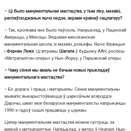
– Ці было манументальнае мастацтва, у тым ліку, мазаікі,
распаўсюджаныя яшчэ недзе, акрамя краінаў сацлагеру?
– Так, кропкава яно было паўсюль. Напрыклад, у Лацінскай
Амерыцы, у Мексіцы. Вядомая мексіканская
манументальная школа, іх мазаікі, рэльефы. Яшчэ Францыя
і
Фернан Лежэ
. Ці вітражы
Шагала
ў будынку ААН, роспісы
«Метрапалітэн-оперы» у Нью-Йорку, у Парыжскай оперы.
– Чаму сёння мы амаль не бачым новых прыкладаў
манументальнага мастацтва?
– Бо дорага. І праца, і матэрыялы. Сёння манументальны
жывапіс выкарыстоўваецца ў царкоўным асяроддзі.
Дарэчы, шмат якія беларускія манументалісты напрыканцы
1990-х гадоў сышлі працаваць у цэрквы.
Цяпер манументальнае мастацтва можна сустрэць за
мяжой у метрапалітэне. Напрыклад, у метро ў Неапалі, Нью-