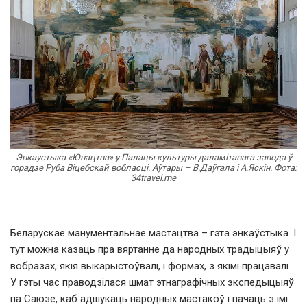
Энкаустыка «Юнацтва» у Палацы культуры даламітавага завода ў
горадзе Руба Віцебскай вобласці. Аўтары – В.Даўгала і А.Яскін. Фота:
34travel.me
Беларускае манументальнае мастацтва – гэта энкаўстыка. І
тут можна казаць пра вяртанне да народных традыцыяў у
вобразах, якія выкарыстоўвалі, і формах, з якімі працавалі.
У гэты час праводзілася шмат этнаграфічных экспедыцыяў
па Саюзе, каб адшукаць народных мастакоў і пачаць з імі