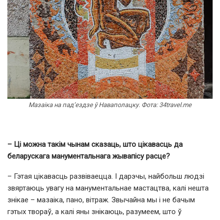
Мазаіка на пад’ездзе ў Наваполацку. Фота: 34travel.me
– Ці можна такім чынам сказаць, што цікавасць да
беларускага манументальнага жывапісу расце?
– Гэтая цікавасць развіваецца. І дарэчы, найбольш людзі
звяртаюць увагу на манументальнае мастацтва, калі нешта
знікае – мазаіка, пано, вітраж. Звычайна мы і не бачым
гэтых твораў, а калі яны знікаюць, разумеем, што ў