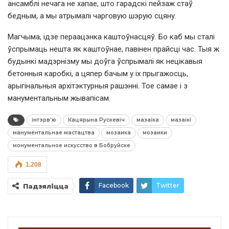
ансамблі нечага не хапае, што гарадскі пейзаж стаў
бедным, а мы атрымалі чарговую шэрую сцяну.
Магчыма, ідзе пераацэнка каштоўнасцяў. Бо каб мы сталі
ўспрымаць нешта як каштоўнае, павінен прайсці час. Тыя ж
будынкі мадэрнізму мы доўга ўспрымалі як нецікавыя
бетонныя каробкі, а цяпер бачым у іх прыгажосць,
арыгінальныя архітэктурныя рашэнні. Тое самае і з
манументальным жывапісам.
інтэрв'ю
Кацярына Рускевіч
мазаіка
мазаікі
манументальнае мастацтва
мозаика
мозаики
монументальное искусство в Бобруйске
1.208
Facebook
Twitter
Падзяліцца