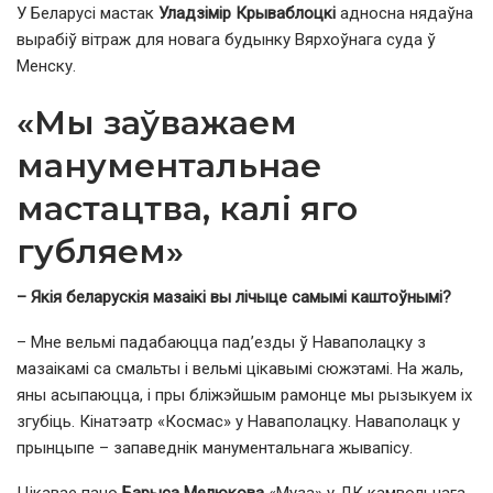
У Беларусі мастак
Уладзімір Крываблоцкі
адносна нядаўна
вырабіў вітраж для новага будынку Вярхоўнага суда ў
Менску.
«Мы заўважаем
манументальнае
мастацтва, калі яго
губляем»
– Якія беларускія мазаікі вы лічыце самымі каштоўнымі?
– Мне вельмі падабаюцца пад’езды ў Наваполацку з
мазаікамі са смальты і вельмі цікавымі сюжэтамі. На жаль,
яны асыпаюцца, і пры бліжэйшым рамонце мы рызыкуем іх
згубіць. Кінатэатр «Космас» у Наваполацку. Наваполацк у
прынцыпе – запаведнік манументальнага жывапісу.