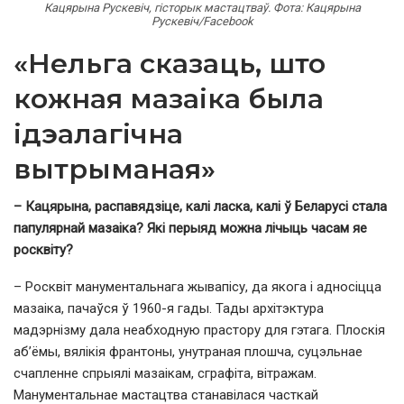
Кацярына Рускевіч, гісторык мастацтваў. Фота: Кацярына
Рускевіч/Facebook
«Нельга сказаць, што
кожная мазаіка была
ідэалагічна
вытрыманая»
– Кацярына, распавядзіце, калі ласка, калі ў Беларусі стала
папулярнай мазаіка? Які перыяд можна лічыць часам яе
росквіту?
– Росквіт манументальнага жывапісу, да якога і адносіцца
мазаіка, пачаўся ў 1960-я гады. Тады архітэктура
мадэрнізму дала неабходную прастору для гэтага. Плоскія
аб’ёмы, вялікія франтоны, унутраная плошча, суцэльнае
счапленне спрыялі мазаікам, сграфіта, вітражам.
Манументальнае мастацтва станавілася часткай