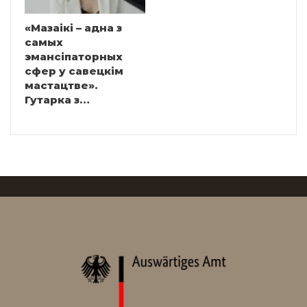
«Мазаікі – адна з
самых
эмансіпаторных
сфер у савецкім
мастацтве».
Гутарка з…