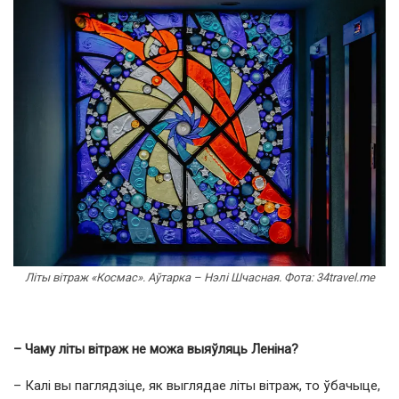
Літы вітраж «Космас». Аўтарка – Нэлі Шчасная. Фота: 34travel.me
– Чаму літы вітраж не можа выяўляць Леніна?
– Калі вы паглядзіце, як выглядае літы вітраж, то ўбачыце,