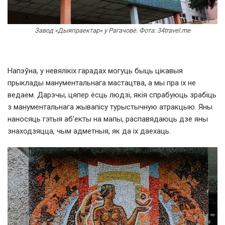
Завод «Дыяпраектар» у Рагачове. Фота: 34travel.me
Напэўна, у невялікіх гарадах могуць быць цікавыя
прыклады манументальнага мастацтва, а мы пра іх не
ведаем. Дарэчы, цяпер ёсць людзі, якія спрабуюць зрабіць
з манументальнага жывапісу турыстычную атракцыю. Яны
наносяць гэтыя аб’екты на мапы, распавядаюць дзе яны
знаходзяцца, чым адметныя, як да іх даехаць.