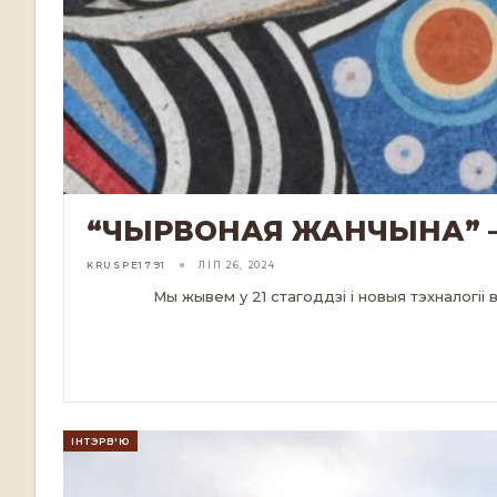
“ЧЫРВОНАЯ ЖАНЧЫНА” –
KRUSPE1791
ЛІП 26, 2024
Мы жывем у 21 стагоддзі і новыя тэхналогіі
ЧЫТАЦЬ ДАЛЕЙ...
ІНТЭРВ'Ю