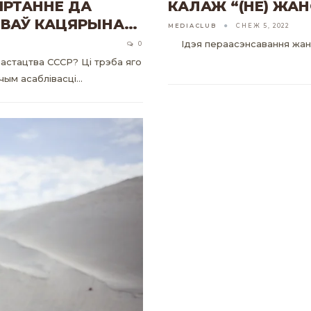
ЯРТАННЕ ДА
КАЛАЖ “(НЕ) ЖАН
ТВАЎ КАЦЯРЫНА…
MEDIACLUB
СНЕЖ 5, 2022
Ідэя пераасэнсавання жано
0
мастацтва СССР? Ці трэба яго
 чым асаблівасці…