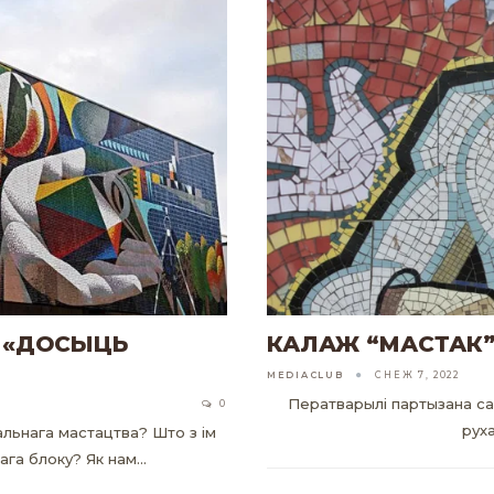
: «ДОСЫЦЬ
КАЛАЖ “МАСТАК
MEDIACLUB
СНЕЖ 7, 2022
Ператварылі партызана са 
0
руха
льнага мастацтва? Што з ім
ага блоку? Як нам…