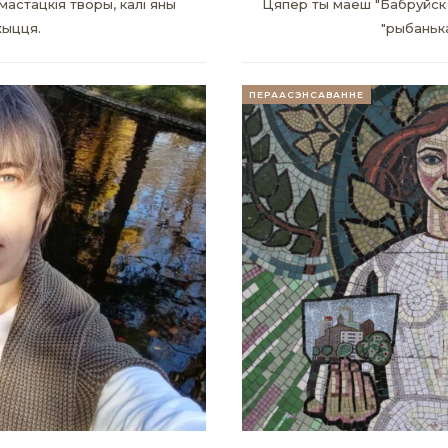
астацкія творы, калі яны
Цяпер ты маеш "Бабруйск 
жыцця.
"рыбанька
ПЕРААСЭНСАВАННЕ