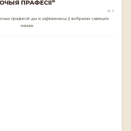
ОЧЫЯ ПРАФЕСІІ”
0
чых прафесій ды іх заўважнасці ў вобразах савецкіх
мазаік