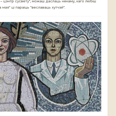
– цэнтр сусвету", можаш даслаць некаму, каго любіш
 мая" ці параіць "веславаць хутчэй".