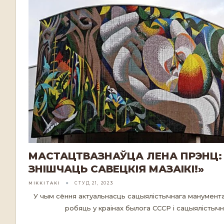
МАСТАЦТВАЗНАЎЦА ЛЕНА ПРЭНЦ
ЗНІШЧАЦЬ САВЕЦКІЯ МАЗАІКІ!»
MIKKITAKI
СТУД 21, 2023
У чым сёння актуальнасць сацыялістычнага манумента
робяць у краінах былога СССР і сацыялістычн