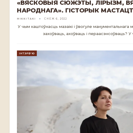
«ВЯСКОВЫЯ СЮЖЭТЫ, ЛІРЫЗМ, В
НАРОДНАГА». ГІСТОРЫК МАСТАЦ
MIKKITAKI
СНЕЖ 6, 2022
У чым каштоўнасць мазаікі і ўвогуле манументальнага 
захоўваць, ахоўваць і пераасэнсоўваць? У
ІНТЭРВ'Ю