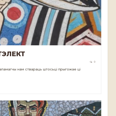
ТЭЛЕКТ
0
 дапамагчы нам ствараць штосьці прыгожае ці