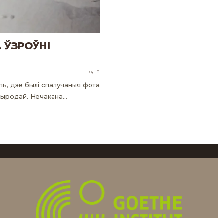
 ЎЗРОЎНІ
0
ь, дзе былі спалучаныя фота
прыродай. Нечакана…