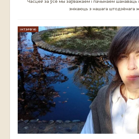
Часцей за ўсё мы заўважаем і пачынаем шанаваць м
знікаюць з нашага штодзёнага 
ІНТЭРВ'Ю