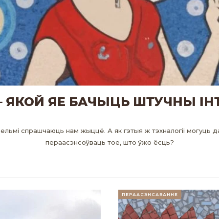
 ЯКОЙ ЯЕ БАЧЫЦЬ ШТУЧНЫ ІН
 вельмі спрашчаюць нам жыццё. А як гэтыя ж тэхналогіі могуць
пераасэнсоўваць тое, што ўжо ёсць?
ПЕРААСЭНСАВАННЕ