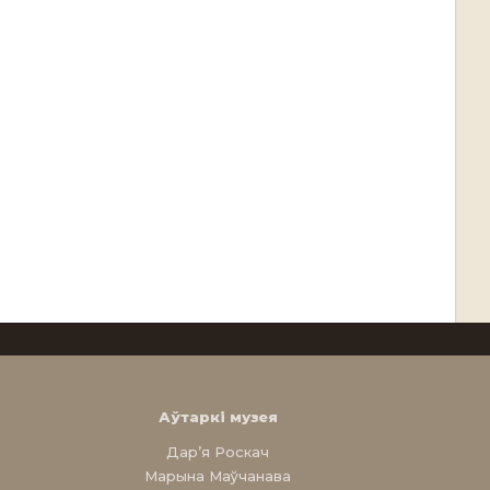
Аўтаркі музея
Дар’я Роскач
Марына Маўчанава