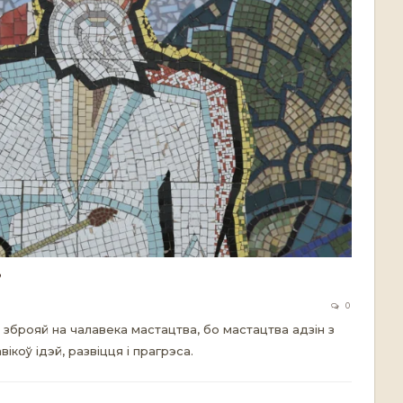
”
0
зброяй на чалавека мастацтва, бо мастацтва адзін з
вікоў ідэй, развіцця і прагрэса.