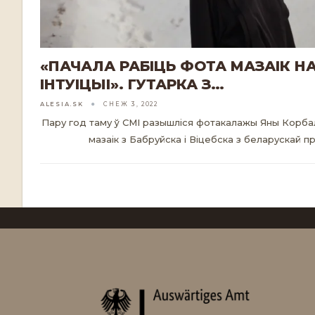
«ПАЧАЛА РАБІЦЬ ФОТА МАЗАІК НА
ІНТУІЦЫІ». ГУТАРКА З…
ALESIA.SK
СНЕЖ 3, 2022
Пару год таму ў СМІ разышліся фотакалажы Яны Корбал
мазаік з Бабруйска і Віцебска з беларускай 