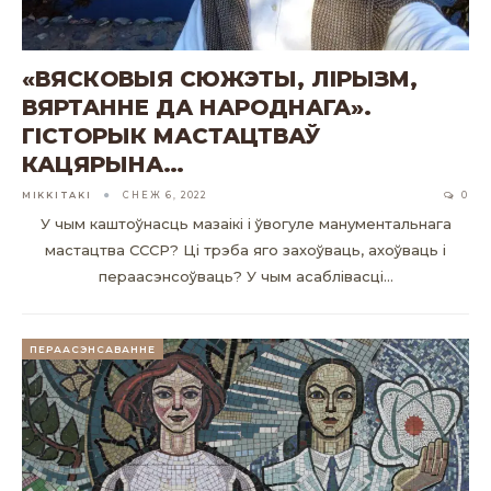
«ВЯСКОВЫЯ СЮЖЭТЫ, ЛІРЫЗМ,
ВЯРТАННЕ ДА НАРОДНАГА».
ГІСТОРЫК МАСТАЦТВАЎ
КАЦЯРЫНА…
MIKKITAKI
СНЕЖ 6, 2022
0
У чым каштоўнасць мазаікі і ўвогуле манументальнага
мастацтва СССР? Ці трэба яго захоўваць, ахоўваць і
пераасэнсоўваць? У чым асаблівасці…
ПЕРААСЭНСАВАННЕ