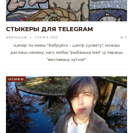
СТЫКЕРЫ ДЛЯ TELEGRAM
MEDIACLUB
СНЕЖ 6, 2022
0
Цяпер ты маеш "Бабруйск – цэнтр сусвету", можаш
даслаць некаму, каго любіш "рыбанька мая" ці параіць
"веславаць хутчэй".
ІНТЭРВ'Ю