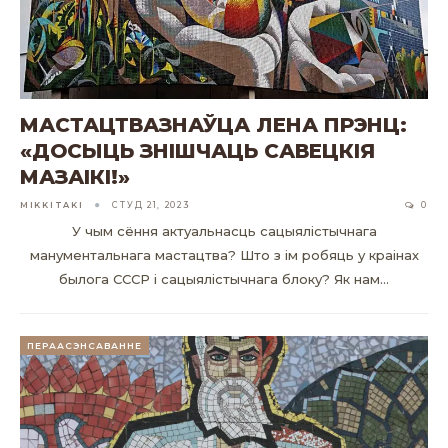
МАСТАЦТВАЗНАЎЦА ЛЕНА ПРЭНЦ:
«ДОСЫЦЬ ЗНІШЧАЦЬ САВЕЦКІЯ
МАЗАІКІ!»
MIKKITAKI
СТУД 21, 2023
0
У чым сёння актуальнасць сацыялістычнага
манументальнага мастацтва? Што з ім робяць у краінах
былога СССР і сацыялістычнага блоку? Як нам…
ПЕРААСЭНСАВАННЕ