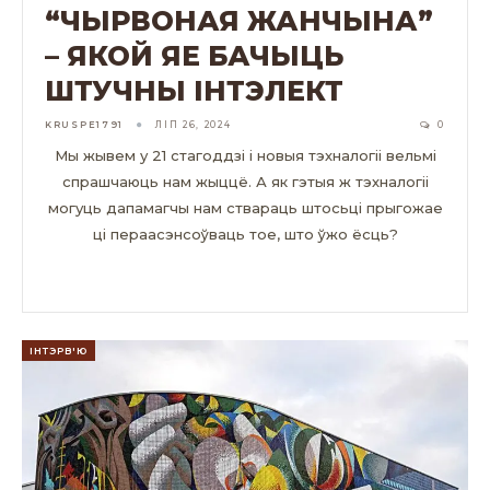
“ЧЫРВОНАЯ ЖАНЧЫНА”
– ЯКОЙ ЯЕ БАЧЫЦЬ
ШТУЧНЫ ІНТЭЛЕКТ
KRUSPE1791
ЛІП 26, 2024
0
Мы жывем у 21 стагоддзі і новыя тэхналогіі вельмі
спрашчаюць нам жыццё. А як гэтыя ж тэхналогіі
могуць дапамагчы нам ствараць штосьці прыгожае
ці пераасэнсоўваць тое, што ўжо ёсць?
ЧЫТАЦЬ ДАЛЕЙ...
ІНТЭРВ'Ю