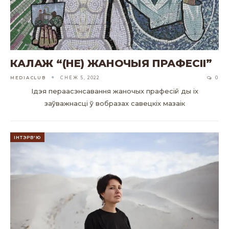
КАЛАЖ “(НЕ) ЖАНОЧЫЯ ПРАФЕСІІ”
MEDIACLUB
СНЕЖ 5, 2022
0
Ідэя пераасэнсавання жаночых прафесій ды іх
заўважнасці ў вобразах савецкіх мазаік
ІНТЭРВ'Ю