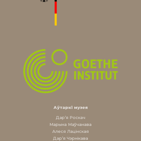
Аўтаркі музея
Дар’я Роскач
Марына Маўчанава
Алеся Лацінская
Дар’я Чэрнікава