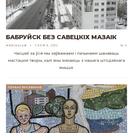
БАБРУЙСК БЕЗ САВЕЦКІХ МАЗАІК
MEDIACLUB
СНЕЖ 6, 2022
0
Часцей за ўсё мы заўважаем і пачынаем шанаваць
мастацкія творы, калі яны знікаюць з нашага штодзёнага
жыцця.
ПЕРААСЭНСАВАННЕ