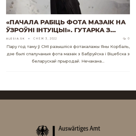
«ПАЧАЛА РАБІЦЬ ФОТА МАЗАІК НА
ЎЗРОЎНІ ІНТУІЦЫІ». ГУТАРКА З…
ALESIA.SK
СНЕЖ 3, 2022
0
Пару год таму ў СМІ разышліся фотакалажы Яны Корбаль,
дзе былі спалучаныя фота мазаік з Бабруйска і Віцебска з
беларускай прыродай. Нечакана…