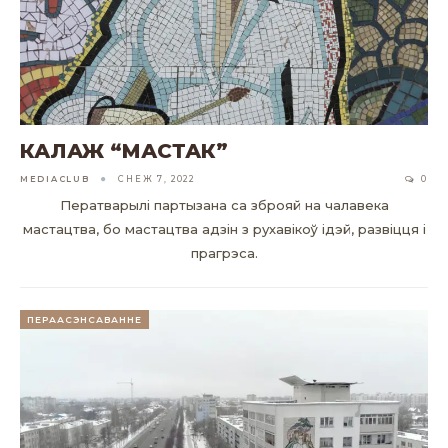
КАЛАЖ “МАСТАК”
MEDIACLUB
СНЕЖ 7, 2022
0
Ператварылі партызана са зброяй на чалавека
мастацтва, бо мастацтва адзін з рухавікоў ідэй, развіцця і
прагрэса.
ПЕРААСЭНСАВАННЕ